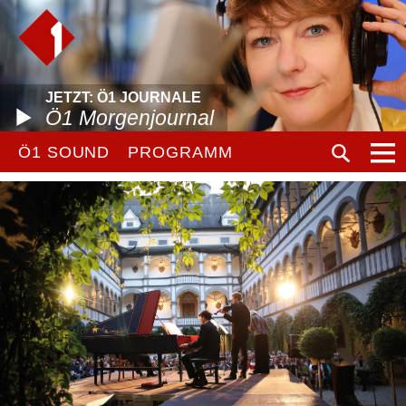
JETZT: Ö1 JOURNALE
Ö1 Morgenjournal
Ö1 SOUND
PROGRAMM