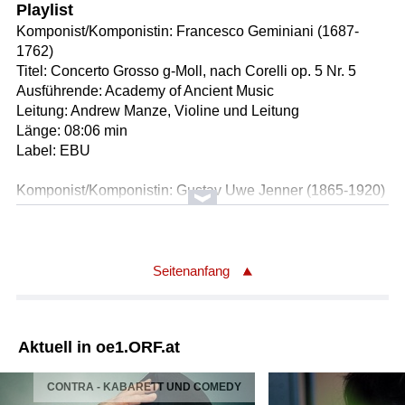
Playlist
Komponist/Komponistin: Francesco Geminiani (1687-
1762)
Titel: Concerto Grosso g-Moll, nach Corelli op. 5 Nr. 5
Ausführende: Academy of Ancient Music
Leitung: Andrew Manze, Violine und Leitung
Länge: 08:06 min
Label: EBU
Komponist/Komponistin: Gustav Uwe Jenner (1865-1920)
Titel: Trio für Klarinette, Horn und Klavier (1900)
* 1. Moderato
* 2. Adagio
* 3. Presto
Seitenanfang
* 4. Allegro ma non troppo
Ausführende: James Campell, Klarinette
Ausführende: Martin Hackleman, Horn
Aktuell in oe1.ORF.at
Ausführende: Jane Coop, Klavier
Länge: 26:29 min
CONTRA - KABARETT UND COMEDY
Label: EBU