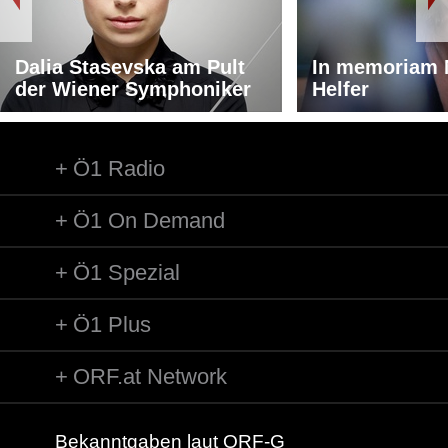
Dalia Stasevska am Pult
In memoriam 
der Wiener Symphoniker
Helfer
Ö1 Radio
Ö1 On Demand
Ö1 Spezial
Ö1 Plus
ORF.at Network
Bekanntgaben laut ORF-G