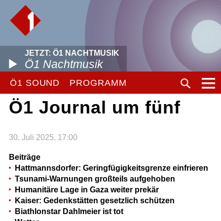
JETZT: Ö1 NACHTMUSIK
Ö1 Nachtmusik
Ö1 SOUND
PROGRAMM
Ö1 Journal um fünf
30. Juli 2025, 17:00
Beiträge
Hattmannsdorfer: Geringfügigkeitsgrenze einfrieren
Tsunami-Warnungen großteils aufgehoben
Humanitäre Lage in Gaza weiter prekär
Kaiser: Gedenkstätten gesetzlich schützen
Biathlonstar Dahlmeier ist tot