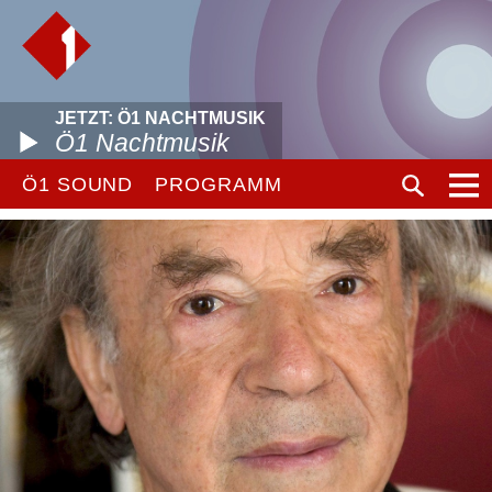
JETZT: Ö1 NACHTMUSIK
Ö1 Nachtmusik
Ö1 SOUND
PROGRAMM