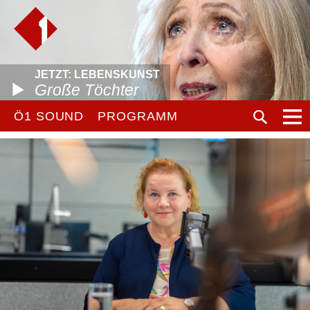
JETZT: LEBENSKUNST
Große Töchter
Ö1 SOUND
PROGRAMM