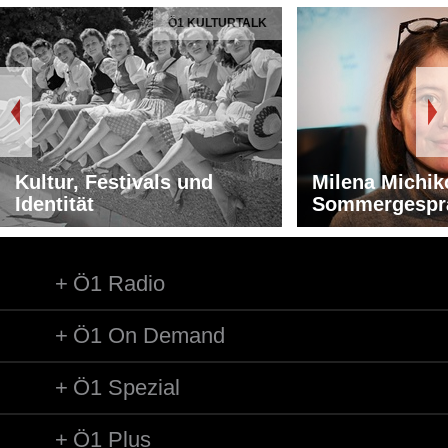
Ö1 KULTURTALK
Kultur, Festivals und
Milena Michik
Identität
Sommergespr
Ö1 Radio
Ö1 On Demand
Ö1 Spezial
Ö1 Plus