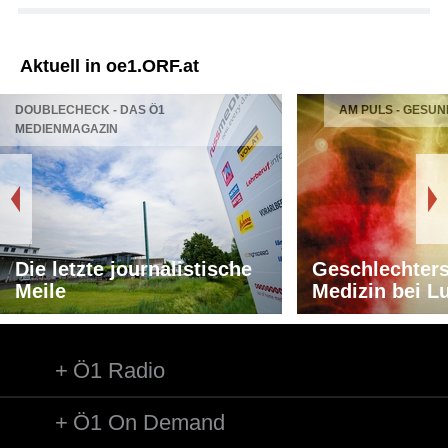
Aktuell in oe1.ORF.at
DOUBLECHECK - DAS Ö1
AM PULS - GESUN
MEDIENMAGAZIN
Die letzte journalistische
Geschlechters
Meile
Medizin bei L
Ö1 Radio
Ö1 On Demand