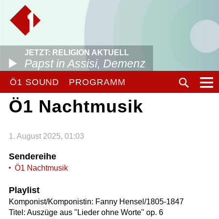
JETZT: RELIGION AKTUELL
Papst in Assisi, Demenz
Ö1 SOUND
PROGRAMM
Ö1 Nachtmusik
1. August 2025, 01:03
Sendereihe
Ö1 Nachtmusik
Playlist
Komponist/Komponistin: Fanny Hensel/1805-1847
Titel: Auszüge aus "Lieder ohne Worte" op. 6