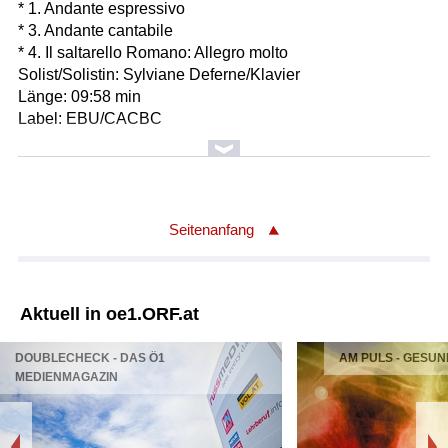
* 1. Andante espressivo
* 3. Andante cantabile
* 4. Il saltarello Romano: Allegro molto
Solist/Solistin: Sylviane Deferne/Klavier
Länge: 09:58 min
Label: EBU/CACBC
Komponist/Komponistin: Franz Doppler/1821-1883
Titel: Fantaisie pastorale hongroise op. 26 für Flöte und
Klavier
Solist/Solistin: Ian Mullin/Flöte
Seitenanfang
Solist/Solistin: Richard Shaw/Klavier
Länge: 10:23 min
Label: EBU/GBBBC
Aktuell in oe1.ORF.at
Komponist/Komponistin: Bela Bartok/1881-1945
DOUBLECHECK - DAS Ö1
AM PULS - GESUN
Titel: Rumänische Volkstänze für Streichorchester Sz 56
MEDIENMAGAZIN
Orchester: BBC National Orchestra of Wales
Leitung: James Clark
Länge: 06:42 min