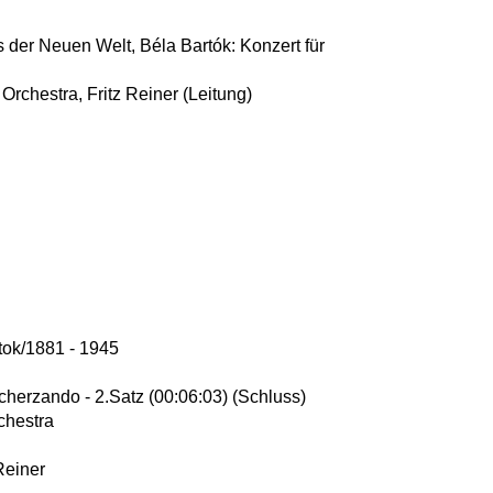
s der Neuen Welt, Béla Bartók: Konzert für
chestra, Fritz Reiner (Leitung)
tok/1881 - 1945
6
scherzando - 2.Satz (00:06:03) (Schluss)
chestra
Reiner