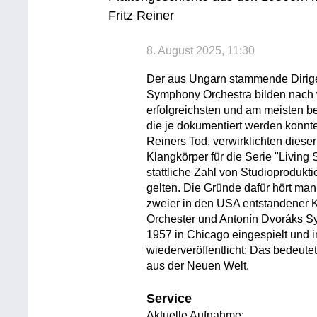
Fritz Reiner
8. August 2025, 11:30
Der aus Ungarn stammende Dirige
Symphony Orchestra bilden nach w
erfolgreichsten und am meisten b
die je dokumentiert werden konnt
Reiners Tod, verwirklichten dieser
Klangkörper für die Serie "Living
stattliche Zahl von Studioprodukti
gelten. Die Gründe dafür hört ma
zweier in den USA entstandener K
Orchester und Antonín Dvoráks Sy
1957 in Chicago eingespielt und 
wiederveröffentlicht: Das bedeutet
aus der Neuen Welt.
Service
Aktuelle Aufnahme: