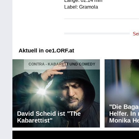
Länge: 02:14 min
Label: Gramola
Komponist/Komponistin: Bela Bar
Titel: Konzert für Orchester Sz 11
Se
* Introduzione: Andante non troppo
(Schluss)
Orchester: Chicago Symphony Or
Aktuell in oe1.ORF.at
Leitung: Fritz Reiner
Ausführender/Ausführende: Fritz 
CONTRA - KABARETT UND COMEDY
Länge: 03:54 min
Label: Gramola
Komponist/Komponistin: Bela Bar
Titel: Konzert für Orchester Sz 11
* Intermezzo interrotto. Allegretto 
"Die Baga
Orchester: Chicago Symphony Or
David Scheid ist "The
Helfer. I
Leitung: Fritz Reiner
Kabarettist"
Monika He
Ausführender/Ausführende: Fritz 
Länge: 04:15 min
Label: Gramola