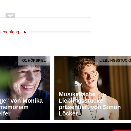
tok/1881 - 1945
6
itenanfang
; Allegro vivace - 1.Satz (00:10:01)
chestra
Reiner
Ö1 HÖRSPIEL
LIEBLINGSSTÜCK
tok/1881 - 1945
6
Musikalische
- 4.Satz (00:04:15)
ge" von Monika
Lieblingsstücke
chestra
n memoriam
präsentiert von Simon
lfer
Löcker
Reiner