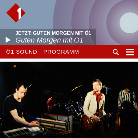
JETZT: GUTEN MORGEN MIT Ö1
Guten Morgen mit Ö1
Ö1 SOUND
PROGRAMM