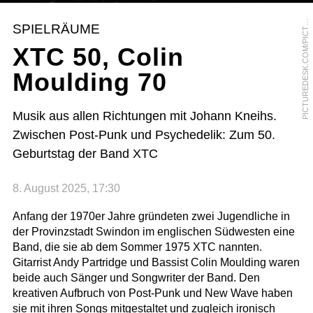
I
C
T
U
R
E
D
E
S
K
.
C
O
M
/
P
I
C
U
R
E
A
L
L
I
A
N
C
E
/
H
A
R
D
Y
S
C
H
I
F
F
L
E
P
R
SPIELRÄUME
T
XTC 50, Colin
Moulding 70
Musik aus allen Richtungen mit Johann Kneihs.
Zwischen Post-Punk und Psychedelik: Zum 50.
Geburtstag der Band XTC
8. August 2025, 17:30
Anfang der 1970er Jahre gründeten zwei Jugendliche in
der Provinzstadt Swindon im englischen Südwesten eine
Band, die sie ab dem Sommer 1975 XTC nannten.
Gitarrist Andy Partridge und Bassist Colin Moulding waren
beide auch Sänger und Songwriter der Band. Den
kreativen Aufbruch von Post-Punk und New Wave haben
sie mit ihren Songs mitgestaltet und zugleich ironisch