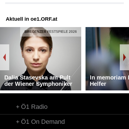
Aktuell in oe1.ORF.at
BREGENZER FESTSPIELE 2026
Dalia Stasevska am Pult
In memoriam 
der Wiener Symphoniker
Helfer
Ö1 Radio
Ö1 On Demand