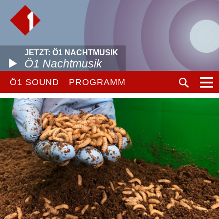
JETZT: Ö1 NACHTMUSIK
Ö1 Nachtmusik
Ö1 SOUND
PROGRAMM