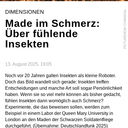
I
C
T
U
R
E
D
E
S
K
.
C
O
M
/
A
P
/
A
E
K
S
F
U
R
T
U
L
P
A
DIMENSIONEN
L
Made im Schmerz:
Über fühlende
Insekten
13. August 2025, 19:05
Noch vor 20 Jahren galten Insekten als kleine Roboter.
Doch das Bild wandelt sich gerade: Insekten treffen
Entscheidungen und manche Art soll sogar Persönlichkeit
haben. Wenn sie so viel mehr können als bisher gedacht,
fühlen Insekten dann womöglich auch Schmerz?
Experimente, die das beweisen sollen, werden zum
Beispiel in einem Labor der Queen Mary University in
London an den Maden der Schwarzen Soldatenfliege
durchgeführt. (Übernahme: Deutschlandfunk 2025)