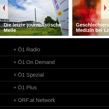
Die letzte journalistische
Geschlechters
Meile
Medizin bei L
Ö1 Radio
Ö1 On Demand
Ö1 Spezial
Ö1 Plus
ORF.at Network