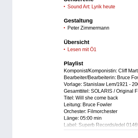
Sound Art: Lyrik heute
Gestaltung
Peter Zimmermann
Übersicht
Lesen mit Ö1
Playlist
Komponist/Komponistin: Cliff Mar
Bearbeiter/Bearbeiterin: Bruce Fo
Vorlage: Stanislaw Lem/1921 - 2
Gesamttitel: SOLARIS / Original 
Titel: Will she come back
Leitung: Bruce Fowler
Orchester: Filmorchester
Länge: 05:00 min
Label: Superb Records/edel 014