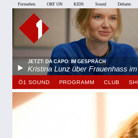
Fernsehen
ORF ON
KIDS
Sound
Debatte
JETZT: DA CAPO: IM GESPRÄCH
Kristina Lunz über Frauenhass im
Ö1 SOUND
PROGRAMM
CLUB
SH