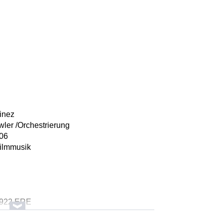
tinez
wler /Orchestrierung
006
Filmmusik
6922 ERE