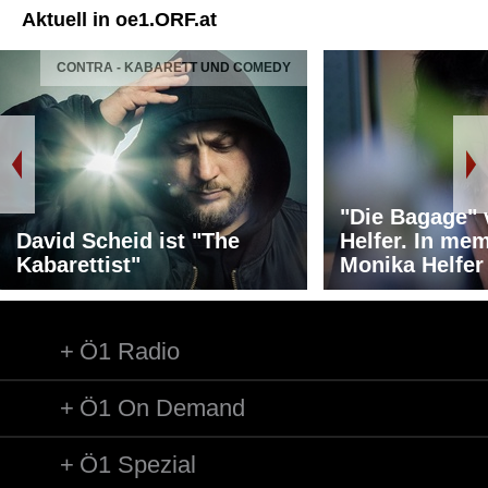
Aktuell in oe1.ORF.at
CONTRA - KABARETT UND COMEDY
"Die Bagage"
David Scheid ist "The
Helfer. In me
Kabarettist"
Monika Helfer
Ö1 Radio
Ö1 On Demand
Ö1 Spezial