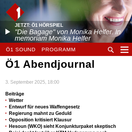
JETZT: Ö1 HÖRSPIEL
"Die Bagage" von Monika Helfer. In
memoriam Monika Helfer
Ö1 SOUND
PROGRAMM
Ö1 Abendjournal
3. September 2025, 18:00
Beiträge
Wetter
Entwurf für neues Waffengesetz
Regierung mahnt zu Geduld
Opposition kritisiert Klausur
Hesoun (WKO) sieht Konjunkturpaket skeptisch