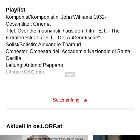
Playlist
Komponist/Komponistin: John Williams 1932-
Gesamttitel: Cinema
Titel: Over the moon/instr. / aus dem Film "E.T. - The
Extraterrestrial" / "E.T. - Der Außerirdische"
Solist/Solistin: Alexandre Tharaud
Orchester: Orchestra dell'Accademia Nazionale di Santa
Cecilia
Leitung: Antonio Pappano
Länge: 02:02 min
Label: PLG Classics 5054197184628 (Doppelalbum)
Komponist/Komponistin: Samuel Wesley 1766 - 1837
Titel: Symphonie in D-Dur / daraus Allegro molto - 3.Satz
Seitenanfang
(00:02:40)
Populartitel: Sinfonia obligato
Orchester: London Mozart Players
Aktuell in oe1.ORF.at
Leitung: Matthias Bamert
Länge: 02:40 min