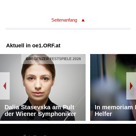
Seitenanfang
Aktuell in oe1.ORF.at
BREGENZER FESTSPIELE 2026
Dalia Stasevska am Pult
In memoriam 
der Wiener Symphoniker
Helfer