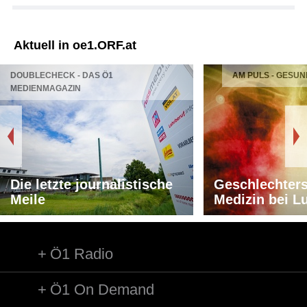
Aktuell in oe1.ORF.at
DOUBLECHECK - DAS Ö1
AM PULS - GESUN
MEDIENMAGAZIN
Die letzte journalistische
Geschlechters
Meile
Medizin bei L
Ö1 Radio
Ö1 On Demand