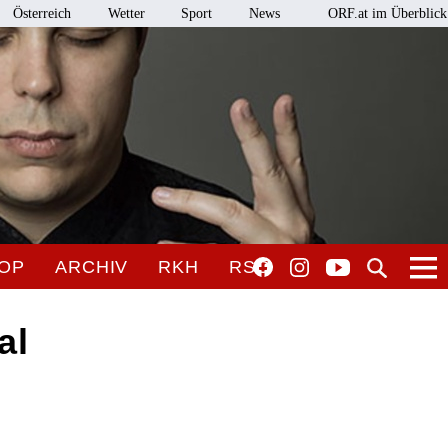
Österreich
Wetter
Sport
News
ORF.at im Überblick
OP
ARCHIV
RKH
RSO
al