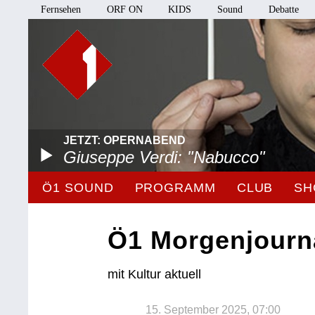
Fernsehen
ORF ON
KIDS
Sound
Debatte
JETZT: OPERNABEND
Giuseppe Verdi: "Nabucco"
Ö1 SOUND
PROGRAMM
CLUB
SH
Ö1 Morgenjourn
mit Kultur aktuell
15. September 2025, 07:00