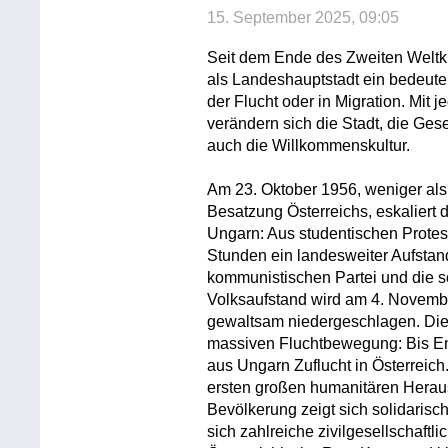
15. September 2025, 09:05
Seit dem Ende des Zweiten Weltkr
als Landeshauptstadt ein bedeuten
der Flucht oder in Migration. Mit 
verändern sich die Stadt, die Gese
auch die Willkommenskultur.
Am 23. Oktober 1956, weniger als 
Besatzung Österreichs, eskaliert 
Ungarn: Aus studentischen Protes
Stunden ein landesweiter Aufstan
kommunistischen Partei und die s
Volksaufstand wird am 4. Novembe
gewaltsam niedergeschlagen. Die m
massiven Fluchtbewegung: Bis E
aus Ungarn Zuflucht in Österreich.
ersten großen humanitären Herausf
Bevölkerung zeigt sich solidarisc
sich zahlreiche zivilgesellschaftl