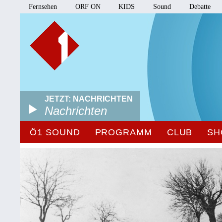
Fernsehen
ORF ON
KIDS
Sound
Debatte
JETZT: NACHRICHTEN
Nachrichten
Ö1 SOUND
PROGRAMM
CLUB
SH