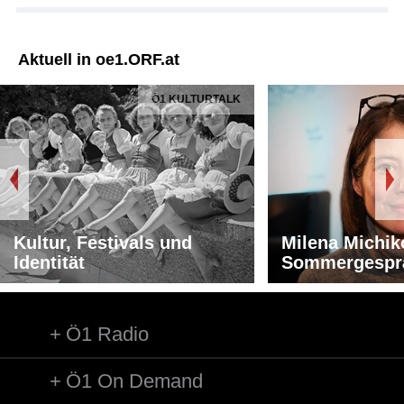
Aktuell in oe1.ORF.at
Ö1 KULTURTALK
Kultur, Festivals und
Milena Michik
Identität
Sommergespr
Ö1 Radio
Ö1 On Demand