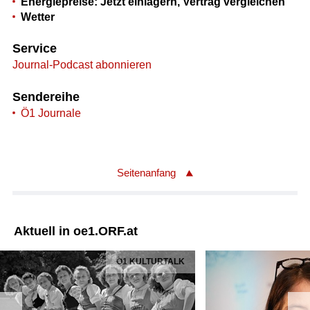
Energiepreise: Jetzt einlagern, Vertrag vergleichen
Wetter
Service
Journal-Podcast abonnieren
Sendereihe
Ö1 Journale
Seitenanfang
Aktuell in oe1.ORF.at
Ö1 KULTURTALK