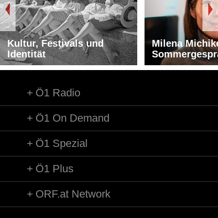
Kultur, Festivals und
Milena Michik
Identität
Sommergespr
Ö1 Radio
Ö1 On Demand
Ö1 Spezial
Ö1 Plus
ORF.at Network