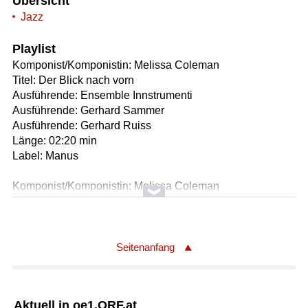
Übersicht
Jazz
Playlist
Komponist/Komponistin: Melissa Coleman
Titel: Der Blick nach vorn
Ausführende: Ensemble Innstrumenti
Ausführende: Gerhard Sammer
Ausführende: Gerhard Ruiss
Länge: 02:20 min
Label: Manus
Komponist/Komponistin: Melissa Coleman
Titel: Schienenwetter
Ausführende: Ensemble Innstrumenti
Ausführende: Gerhard Sammer
Ausführende: Gerhard Ruiss
Seitenanfang
Länge: 03:20 min
Label: Manus
Aktuell in oe1.ORF.at
Komponist/Komponistin: Johanna Doderer