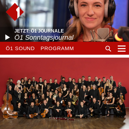
JETZT: Ö1 JOURNALE
Ö1 Sonntagsjournal
Ö1 SOUND
PROGRAMM