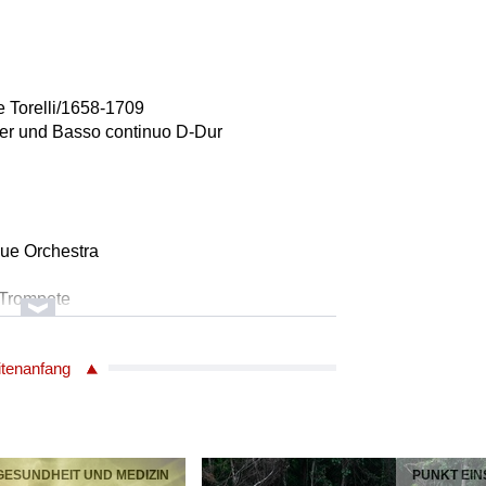
 Torelli/1658-1709
cher und Basso continuo D-Dur
ue Orchestra
t/Trompete
itenanfang
loch/1880-1959
ben
Violoncello
h/Klavier
 GESUNDHEIT UND MEDIZIN
PUNKT EIN