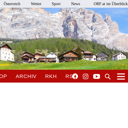
Österreich
Wetter
Sport
News
ORF.at im Überblick
OP
ARCHIV
RKH
RSO