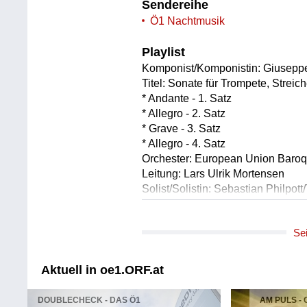
Sendereihe
Ö1 Nachtmusik
Playlist
Komponist/Komponistin: Giuseppe
Titel: Sonate für Trompete, Strei
* Andante - 1. Satz
* Allegro - 2. Satz
* Grave - 3. Satz
* Allegro - 4. Satz
Orchester: European Union Baroq
Leitung: Lars Ulrik Mortensen
Solist/Solistin: Sebastian Philpot
Länge: 07:13 min
Label: EBU/PLPR
Se
Komponist/Komponistin: Ernest B
Titel: Drei aus dem Jüdischen Le
Aktuell in oe1.ORF.at
Solist/Solistin: Nicolas Altstaedt/
Solist/Solistin: Alexander Lonquic
DOUBLECHECK - DAS Ö1
AM PULS -