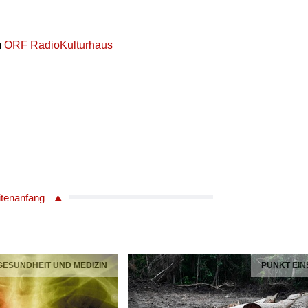
m
ORF RadioKulturhaus
itenanfang
 GESUNDHEIT UND MEDIZIN
PUNKT EIN