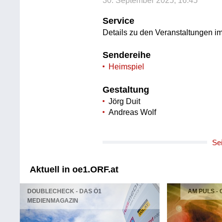
30. September 2025, 16:45
Service
Details zu den Veranstaltungen i
Sendereihe
Heimspiel
Gestaltung
Jörg Duit
Andreas Wolf
Se
Aktuell in oe1.ORF.at
DOUBLECHECK - DAS Ö1
AM PULS -
MEDIENMAGAZIN