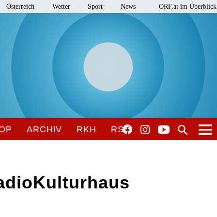
Österreich
Wetter
Sport
News
ORF.at im Überblick
OP
ARCHIV
RKH
RSO
adioKulturhaus