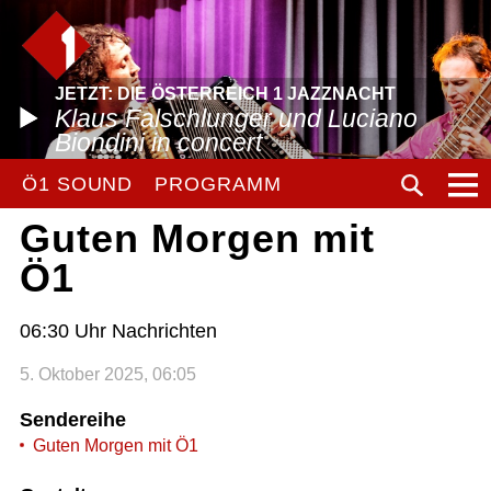
JETZT: DIE ÖSTERREICH 1 JAZZNACHT
Klaus Falschlunger und Luciano
Biondini in concert
Ö1 SOUND
PROGRAMM
Guten Morgen mit
Ö1
06:30 Uhr Nachrichten
5. Oktober 2025, 06:05
Sendereihe
Guten Morgen mit Ö1