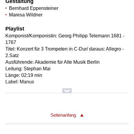
Gestaltung
Bernhard Eppensteiner
Maresa Wildner
Playlist
Komponist/Komponistin: Georg Philipp Telemann 1681 -
1767
Titel: Konzert für 3 Trompeten in C-Dur/ daraus: Allegro -
2.Satz
Ausführende: Akademie für Alte Musik Berlin
Leitung: Stephan Mai
Länge: 02:19 min
Label: Manus
Komponist/Komponistin: Michael Haydn 1735-1782
Titel: Symphonie in B-Dur, P 52, MH 133, "La confidenza"/
daraus: Minuetto e Trio - 3.Satz
Orchester: Münchener Kammerorchester
Seitenanfang
Leitung: Sophie Dervaux
Länge: 03:25 min