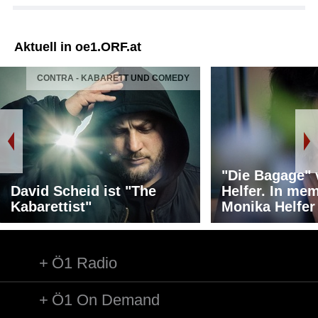
Aktuell in oe1.ORF.at
CONTRA - KABARETT UND COMEDY
"Die Bagage"
David Scheid ist "The
Helfer. In me
Kabarettist"
Monika Helfer
Ö1 Radio
Ö1 On Demand