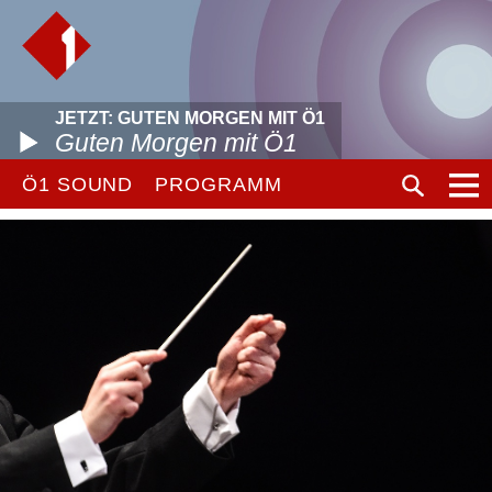
JETZT: GUTEN MORGEN MIT Ö1
Guten Morgen mit Ö1
Ö1 SOUND
PROGRAMM