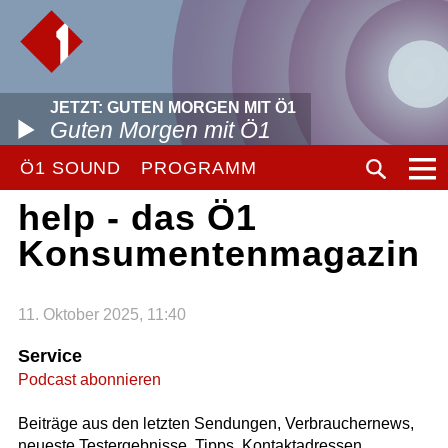
JETZT: GUTEN MORGEN MIT Ö1
Guten Morgen mit Ö1
Ö1 SOUND
PROGRAMM
help - das Ö1
Konsumentenmagazin
11. Oktober 2025, 11:40
Service
Podcast abonnieren
Beiträge aus den letzten Sendungen, Verbrauchernews,
neueste Testergebnisse, Tipps, Kontaktadressen,