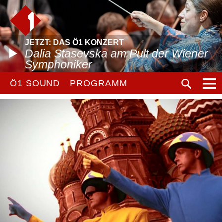
JETZT: DAS Ö1 KONZERT
Dalia Stasevska am Pult der Wiener
Symphoniker
Ö1 SOUND
PROGRAMM