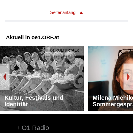
Seitenanfang
Aktuell in oe1.ORF.at
Ö1 KULTURTALK
Kultur, Festivals und
Milena Michik
Identität
Sommergespr
Ö1 Radio