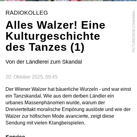
I
C
T
U
R
E
D
E
S
K
.
C
O
M
/
I
M
A
E
B
R
O
K
E
R
/
S
U
N
N
Y
C
E
L
E
S
T
P
E
RADIOKOLLEG
G
Alles Walzer! Eine
Kulturgeschichte
des Tanzes (1)
Von der Ländlerei zum Skandal
20. Oktober 2025, 09:45
Der Wiener Walzer hat bäuerliche Wurzeln - und war einst
ein Tanzskandal. Wie aus dem derben Ländler ein
urbanes Massenphänomen wurde, warum der
Dreivierteltakt moralische Empörung auslöste und wie der
Walzer zur höfischen Mode avancierte, zeigt diese
Sendung mit vielen Klangbeispielen.
Service