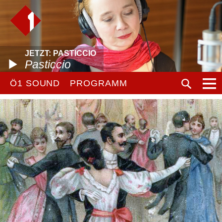
JETZT: PASTICCIO
Pasticcio
Ö1 SOUND
PROGRAMM