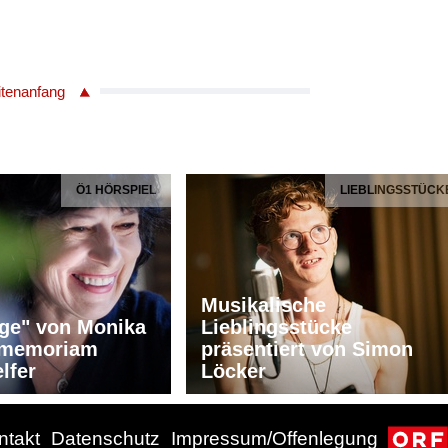
itenanfang
Ö1 HÖRSPIEL
LIEBLINGSSTÜCK
Musikalische
ge" von Monika
Lieblingsstücke
n memoriam
präsentiert von Simon
lfer
Löcker
ntakt
Datenschutz
Impressum/Offenlegung