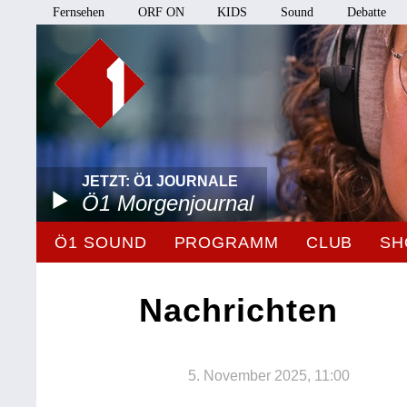
Fernsehen
ORF ON
KIDS
Sound
Debatte
JETZT: Ö1 JOURNALE
Ö1 Morgenjournal
Ö1 SOUND
PROGRAMM
CLUB
SH
Nachrichten
5. November 2025, 11:00