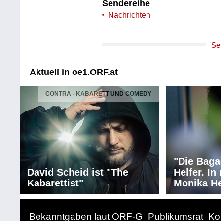
Sendereihe
Nachrichten
Se
Aktuell in oe1.ORF.at
CONTRA - KABARETT UND COMEDY
"Die Baga
David Scheid ist "The
Helfer. I
Kabarettist"
Monika He
Bekanntgaben laut ORF-G
Publikumsrat
Ko