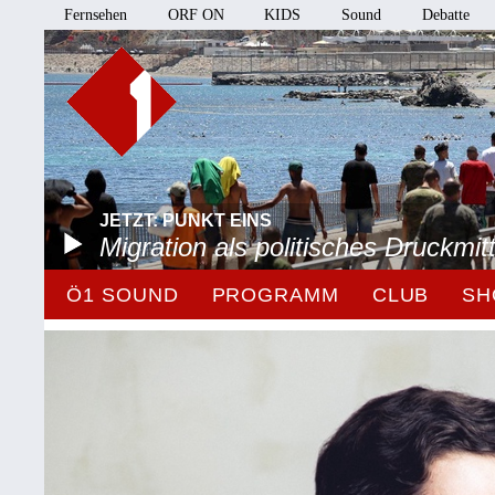
Fernsehen
ORF ON
KIDS
Sound
Debatte
JETZT: PUNKT EINS
Migration als politisches Druckmitt
Ö1 SOUND
PROGRAMM
CLUB
SH