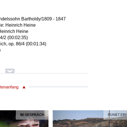
ndelssohn Bartholdy/1809 - 1847
lle: Heinrich Heine
 Heinrich Heine
4/2 (00:02:35)
ich, op. 86/4 (00:01:34)
)
r
ier
itenanfang
esque von Püttlingen/1803 - 1883
lle: Heinrich Heine
IM GESPRÄCH
PUNKT EIN
einrich Heine
 (Nr. 16 aus "Die Heimkehr") (00:02:03)