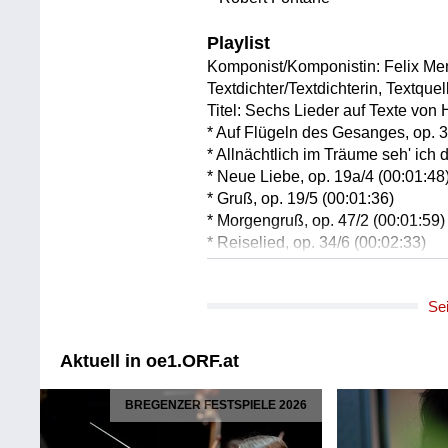
Playlist
Komponist/Komponistin: Felix Me
Textdichter/Textdichterin, Textque
Titel: Sechs Lieder auf Texte von
* Auf Flügeln des Gesanges, op. 3
* Allnächtlich im Träume seh' ich d
* Neue Liebe, op. 19a/4 (00:01:48
* Gruß, op. 19/5 (00:01:36)
* Morgengruß, op. 47/2 (00:01:59)
* Reiselied, op. 34/6 (00:02:33)
Solist/Solistin: Patrick Grahl /Teno
Solist/Solistin: Daniel Heide /Klav
Se
Länge: 12:07 min
Label: Edition Peters
Aktuell in oe1.ORF.at
Komponist/Komponistin: Johann V
Textdichter/Textdichterin, Textque
BREGENZER FESTSPIELE 2026
Titel: Fünf Lieder auf Texte von H
* Am fernen Horizonte (Die Stadt)