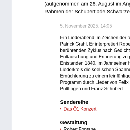
(aufgenommen am 26. August im Ang
Rahmen der Schubertiade Schwarze
5. November 2025, 14:05
Ein Liederabend im Zeichen der r
Patrick Grahl. Er interpretiert Ro
berührenden Zyklus nach Gedicht
Enttäuschung und Erinnerung zu 
Entstanden 1840, im Jahr seiner H
Liederkreis die seelischen Span
Ernüchterung zu einem feinfühlig
Programm durch Lieder von Felix
Püttlingen und Franz Schubert.
Sendereihe
Das Ö1 Konzert
Gestaltung
Robert Fontane