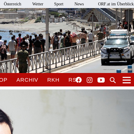
Österreich
Wetter
Sport
News
ORF.at im Überblick
el
OP
ARCHIV
RKH
RSO