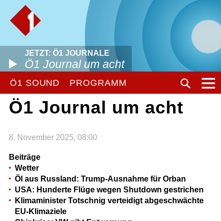
JETZT: Ö1 JOURNALE
Ö1 Journal um acht
Ö1 SOUND
PROGRAMM
Ö1 Journal um acht
8. November 2025, 08:00
Beiträge
Wetter
Öl aus Russland: Trump-Ausnahme für Orban
USA: Hunderte Flüge wegen Shutdown gestrichen
Klimaminister Totschnig verteidigt abgeschwächte
EU-Klimaziele