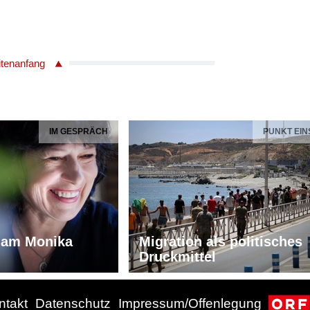
itenanfang
IM GESPRÄCH
PUNKT EIN
iam Monika
Migration als politisches
Druckmittel
ntakt
Datenschutz
Impressum/Offenlegung