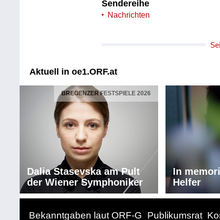
Sendereihe
Nachrichten
Se
Aktuell in oe1.ORF.at
BREGENZER FESTSPIELE 2026
Dalia Stasevska am Pult
In memor
der Wiener Symphoniker
Helfer
Bekanntgaben laut ORF-G
Publikumsrat
Ko