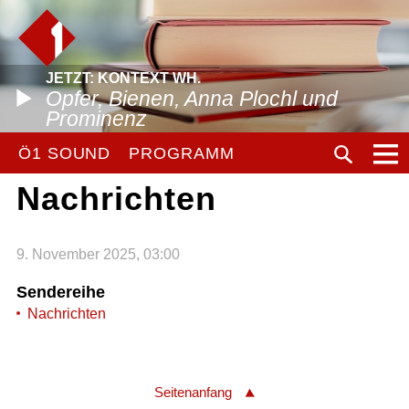
JETZT: KONTEXT WH.
Opfer, Bienen, Anna Plochl und
Prominenz
Ö1 SOUND
PROGRAMM
Nachrichten
9. November 2025, 03:00
Sendereihe
Nachrichten
Seitenanfang