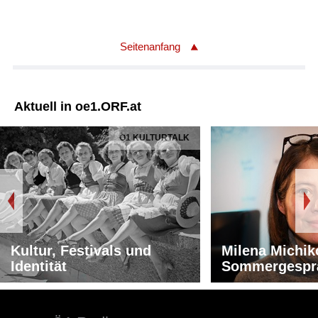
Seitenanfang
Aktuell in oe1.ORF.at
Ö1 KULTURTALK
Kultur, Festivals und
Milena Michik
Identität
Sommergespr