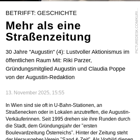
I
C
T
U
R
E
D
E
S
K
.
C
O
M
/
K
U
R
E
R
/
J
E
F
F
M
A
N
G
I
O
N
P
E
BETRIFFT: GESCHICHTE
I
Mehr als eine
Straßenzeitung
30 Jahre "Augustin" (4): Lustvoller Aktionismus im
öffentlichen Raum Mit: Riki Parzer,
Gründungsmitglied Augustin und Claudia Poppe
von der Augustin-Redaktion
13. November 2025, 15:55
In Wien sind sie oft in U-Bahn-Stationen, an
Straßenecken oder in Lokalen anzutreffen, die Augustin-
Verkäuferinnen. Seit 1995 drehen sie ihre Runden durch
die Stadt, dem Gründungsjahr der "ersten
Boulevardzeitung Österreichs". Hinter der Zeitung steht
der Herausgeber-Verein "Sand & Zeit". Als Vorbild dienen