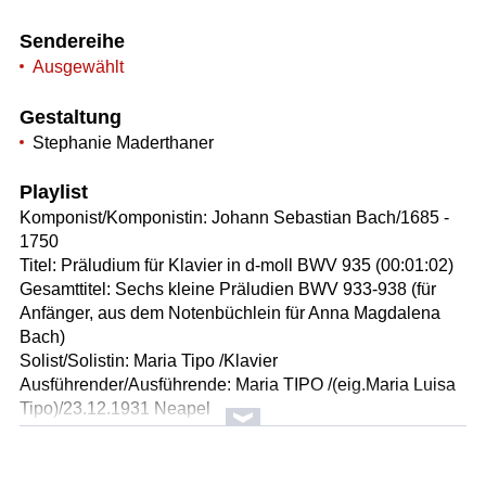
Sendereihe
Ausgewählt
Gestaltung
Stephanie Maderthaner
Playlist
Komponist/Komponistin: Johann Sebastian Bach/1685 -
1750
Titel: Präludium für Klavier in d-moll BWV 935 (00:01:02)
Gesamttitel: Sechs kleine Präludien BWV 933-938 (für
Anfänger, aus dem Notenbüchlein für Anna Magdalena
Bach)
Solist/Solistin: Maria Tipo /Klavier
Ausführender/Ausführende: Maria TIPO /(eig.Maria Luisa
Tipo)/23.12.1931 Neapel
Länge: 01:05 min
Label: EMI Classics 3817452 (2 CD)