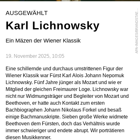
P
A
-
I
M
A
G
E
S
/
B
R
A
N
D
S
T
A
T
T
E
R
I
M
A
G
E
S
/
A
U
S
T
R
I
A
N
A
R
C
H
I
V
E
A
S
AUSGEWÄHLT
E
Karl Lichnowsky
Ein Mäzen der Wiener Klassik
19. November 2025, 10:05
Eine schillernde und durchaus umstrittenen Figur der
Wiener Klassik war Fürst Karl Alois Johann Nepomuk
Lichnowsky. Fünf Jahre jünger als Mozart und wie er
Mitglied der gleichen Freimaurer Loge. Lichnowsky war
nicht nur Widmungsträger und Begleiter von Mozart und
Beethoven, er hatte auch Kontakt zum ersten
Bachbiographen Johann Nikolaus Forkel und besaß
einige Bachmanuskripte. Sieben große Werke widmete
Beethoven dem Fürsten, doch das Verhältnis wurde
immer schwieriger und endete abrupt. Wir porträtieren
diesen Musikkenner.