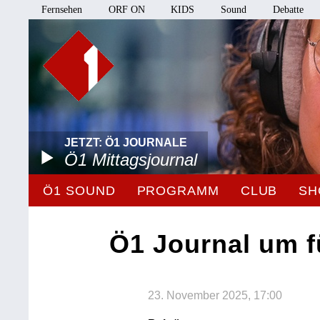
Fernsehen
ORF ON
KIDS
Sound
Debatte
JETZT: Ö1 JOURNALE
Ö1 Mittagsjournal
Ö1 SOUND
PROGRAMM
CLUB
SH
Ö1 Journal um f
23. November 2025, 17:00