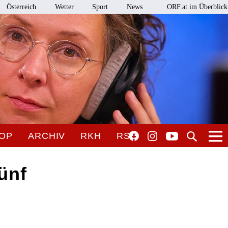
Österreich
Wetter
Sport
News
ORF.at im Überblick
OP
ARCHIV
RKH
RSO
ünf