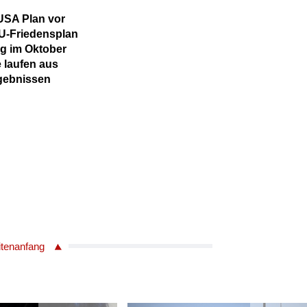
 USA Plan vor
EU-Friedensplan
g im Oktober
 laufen aus
rgebnissen
itenanfang