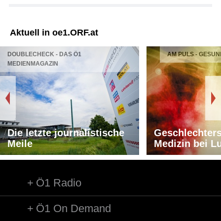
Aktuell in oe1.ORF.at
DOUBLECHECK - DAS Ö1
AM PULS - GESUN
MEDIENMAGAZIN
Die letzte journalistische
Geschlechters
Meile
Medizin bei L
Ö1 Radio
Ö1 On Demand