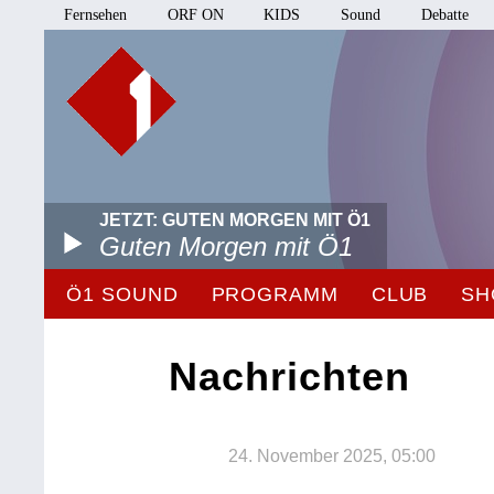
Fernsehen
ORF ON
KIDS
Sound
Debatte
JETZT: GUTEN MORGEN MIT Ö1
Guten Morgen mit Ö1
Ö1 SOUND
PROGRAMM
CLUB
SH
Nachrichten
24. November 2025, 05:00