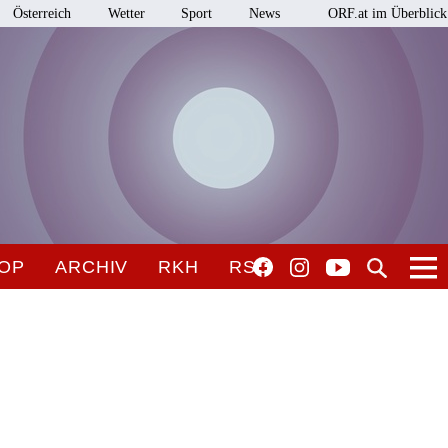
Österreich
Wetter
Sport
News
ORF.at im Überblick
OP
ARCHIV
RKH
RSO