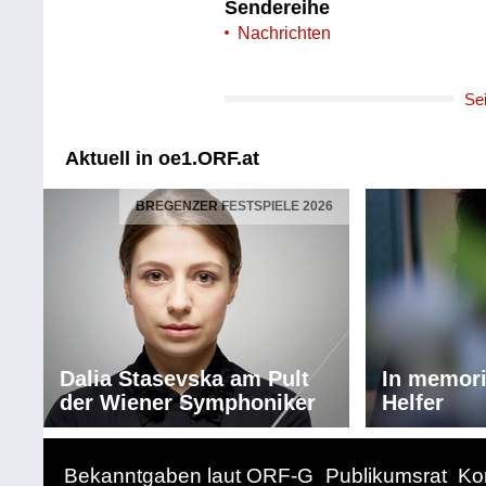
Sendereihe
Nachrichten
Se
Aktuell in oe1.ORF.at
BREGENZER FESTSPIELE 2026
Dalia Stasevska am Pult
In memor
der Wiener Symphoniker
Helfer
Bekanntgaben laut ORF-G
Publikumsrat
Ko