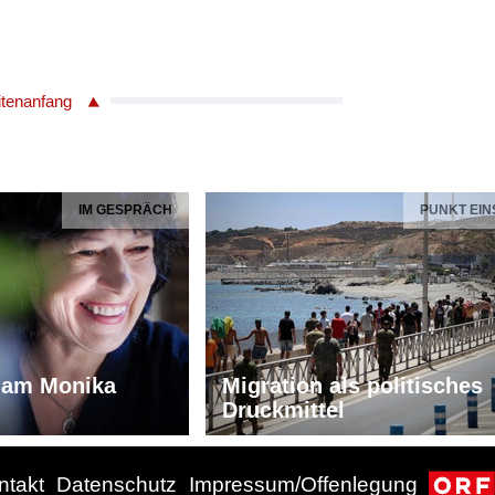
itenanfang
IM GESPRÄCH
PUNKT EIN
iam Monika
Migration als politisches
Druckmittel
ntakt
Datenschutz
Impressum/Offenlegung