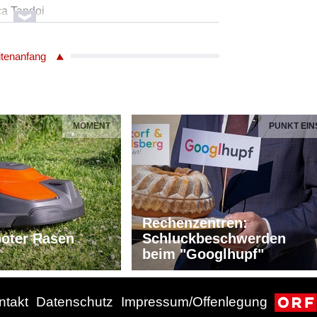
ca Tandoi
Moon
 Klavier
itenanfang
ntrabass
ella, Schlagzeug
MOMENT
PUNKT EIN
ca Tandoi
 Klavier
ntrabass
ella, Schlagzeug
Rechenzentren:
oter Rasen
Schluckbeschwerden
beim "Googlhupf"
ca Tandoi
 Klavier
ntakt
Datenschutz
Impressum/Offenlegung
ntrabass