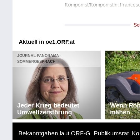
Komponist/Komponistin: Frances
Titel: You and the Lake and the 
Solist/Solistin: Francesca Tandoi,
Se
Solist/Solistin: Stefano Senni, Ko
Solist/Solistin: Giovanni Campan
Länge: 06:41 min
Aktuell in oe1.ORF.at
Label: Manus
JOURNAL-PANORAMA -
Komponist/Komponistin: Frances
SOMMERGESPRÄCH
Titel: Ninaom
Solist/Solistin: Francesca Tandoi,
Solist/Solistin: Stefano Senni, Ko
Solist/Solistin: Giovanni Campan
Länge: 04:50 min
Label: Manus
Jeder Krieg bedeutet
Wenn Rob
Umweltzerstörung
mähen
Komponist/Komponistin: Frances
Titel: Bop Web
Solist/Solistin: Francesca Tandoi,
Bekanntgaben laut ORF-G
Publikumsrat
Ko
Solist/Solistin: Stefano Senni, Ko