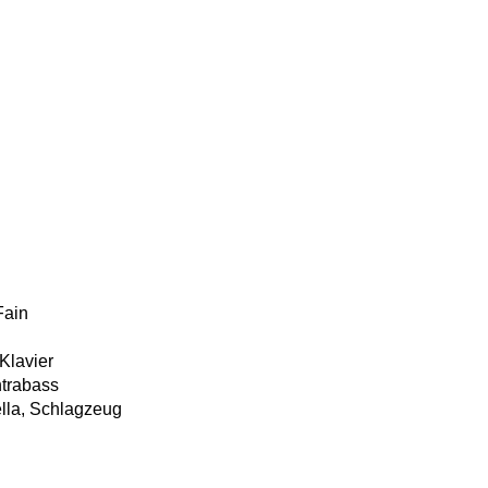
Fain
 Klavier
ntrabass
ella, Schlagzeug