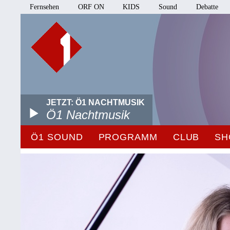
Fernsehen
ORF ON
KIDS
Sound
Debatte
JETZT: Ö1 NACHTMUSIK
Ö1 Nachtmusik
Ö1 SOUND
PROGRAMM
CLUB
SH