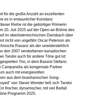
nnt für die große Anzahl an exzellenten
ie es in erstaunlicher Konstanz
 dieser Reihe ist die gebürtiger Römerin
m 20. Juli 2025 auf der Open-air-Bühne des
f im oberösterreichischen Diersbach über
ennt nicht von ungefähr Oscar Peterson als
echnische Rasanz als der unwiderstehlich
 an den 2007 verstorbenen kanadischen
i Tandoi auch für andere Töne gut ist:
espielten Trio, in dem Bassist Stefano
 Campanella als kongeniale Partner
kum auch mit energievollen
ken aus dem brasilianischen Song-
oyed" von Stevie Wonder ließ sich Tandoi
 frischer, dynamischer, mit viel Beifall
töne-Programm 2025.