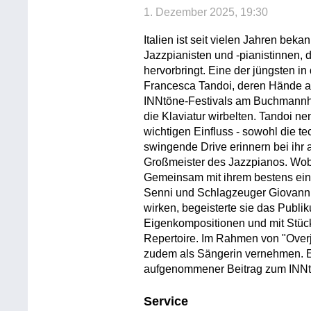
1. Dezember 2025, 19:30
Italien ist seit vielen Jahren beka
Jazzpianisten und -pianistinnen, d
hervorbringt. Eine der jüngsten in
Francesca Tandoi, deren Hände a
INNtöne-Festivals am Buchmannho
die Klaviatur wirbelten. Tandoi n
wichtigen Einfluss - sowohl die t
swingende Drive erinnern bei ihr
Großmeister des Jazzpianos. Wobe
Gemeinsam mit ihrem bestens eing
Senni und Schlagzeuger Giovanni
wirken, begeisterte sie das Publi
Eigenkompositionen und mit Stüc
Repertoire. Im Rahmen von "Overj
zudem als Sängerin vernehmen. Ein
aufgenommener Beitrag zum INN
Service