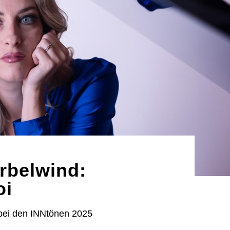
irbelwind:
oi
 bei den INNtönen 2025