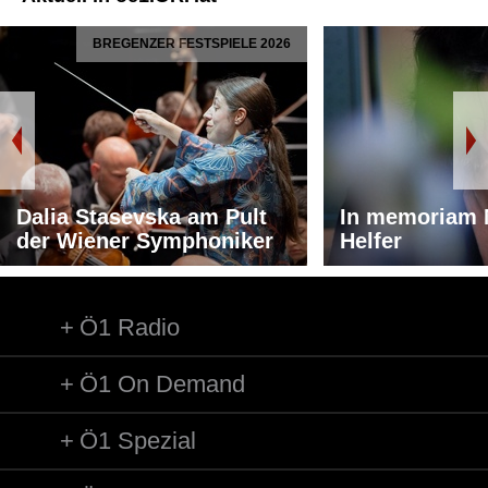
BREGENZER FESTSPIELE 2026
Dalia Stasevska am Pult
In memoriam 
der Wiener Symphoniker
Helfer
Ö1 Radio
Ö1 On Demand
Ö1 Spezial