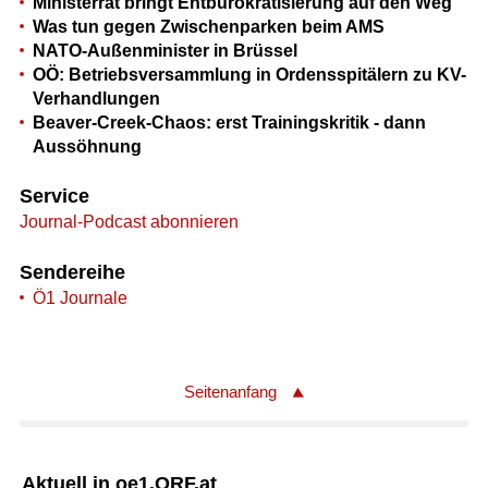
Ministerrat bringt Entbürokratisierung auf den Weg
Was tun gegen Zwischenparken beim AMS
NATO-Außenminister in Brüssel
OÖ: Betriebsversammlung in Ordensspitälern zu KV-
Verhandlungen
Beaver-Creek-Chaos: erst Trainingskritik - dann
Aussöhnung
Service
Journal-Podcast abonnieren
Sendereihe
Ö1 Journale
Seitenanfang
Aktuell in oe1.ORF.at