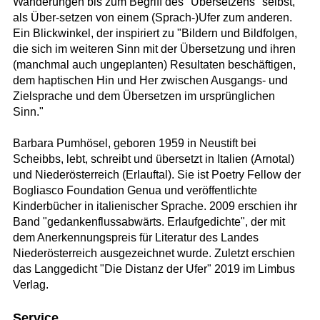
Wanderungen bis zum Begriff des "Übersetzens" selbst,
als Über-setzen von einem (Sprach-)Ufer zum anderen.
Ein Blickwinkel, der inspiriert zu "Bildern und Bildfolgen,
die sich im weiteren Sinn mit der Übersetzung und ihren
(manchmal auch ungeplanten) Resultaten beschäftigen,
dem haptischen Hin und Her zwischen Ausgangs- und
Zielsprache und dem Übersetzen im ursprünglichen
Sinn."
Barbara Pumhösel, geboren 1959 in Neustift bei
Scheibbs, lebt, schreibt und übersetzt in Italien (Arnotal)
und Niederösterreich (Erlauftal). Sie ist Poetry Fellow der
Bogliasco Foundation Genua und veröffentlichte
Kinderbücher in italienischer Sprache. 2009 erschien ihr
Band "gedankenflussabwärts. Erlaufgedichte", der mit
dem Anerkennungspreis für Literatur des Landes
Niederösterreich ausgezeichnet wurde. Zuletzt erschien
das Langgedicht "Die Distanz der Ufer" 2019 im Limbus
Verlag.
Service