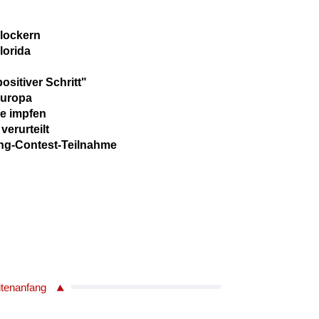
 lockern
lorida
ositiver Schritt"
Europa
pe impfen
verurteilt
ong-Contest-Teilnahme
itenanfang