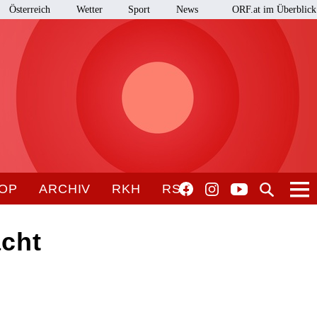
Österreich
Wetter
Sport
News
ORF.at im Überblick
OP
ARCHIV
RKH
RSO
acht