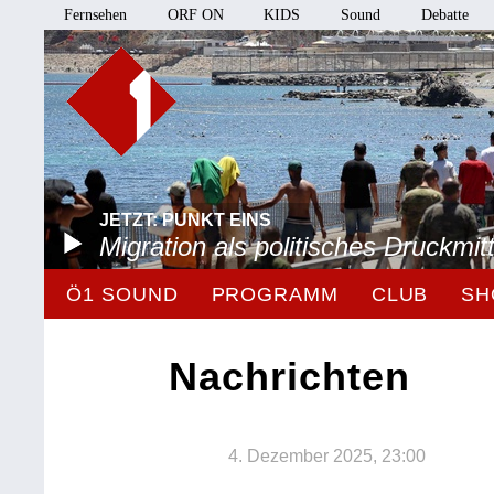
Fernsehen
ORF ON
KIDS
Sound
Debatte
JETZT: PUNKT EINS
Migration als politisches Druckmitt
Ö1 SOUND
PROGRAMM
CLUB
SH
Nachrichten
4. Dezember 2025, 23:00