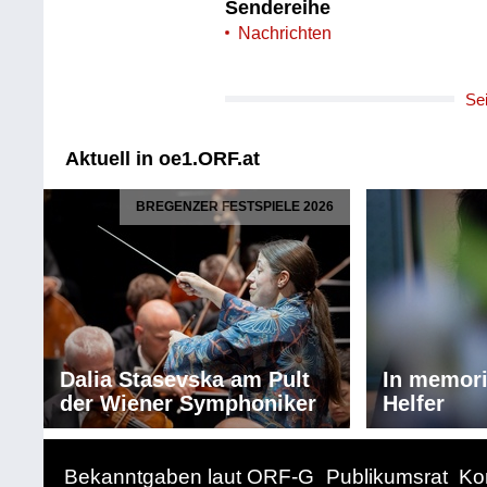
Sendereihe
Nachrichten
Se
Aktuell in oe1.ORF.at
BREGENZER FESTSPIELE 2026
Dalia Stasevska am Pult
In memor
der Wiener Symphoniker
Helfer
Bekanntgaben laut ORF-G
Publikumsrat
Ko