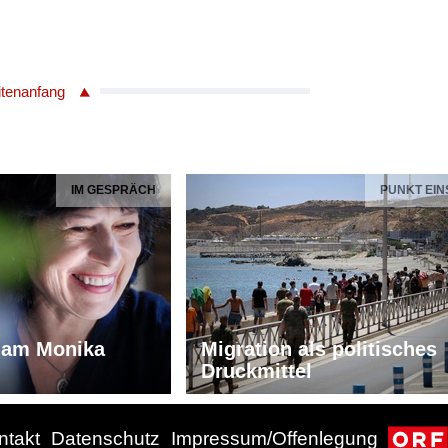
itenanfang
IM GESPRÄCH
PUNKT EIN
iam Monika
Migration als politisches
Druckmittel
ntakt
Datenschutz
Impressum/Offenlegung