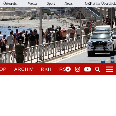
Österreich
Wetter
Sport
News
ORF.at im Überblick
el
OP
ARCHIV
RKH
RSO