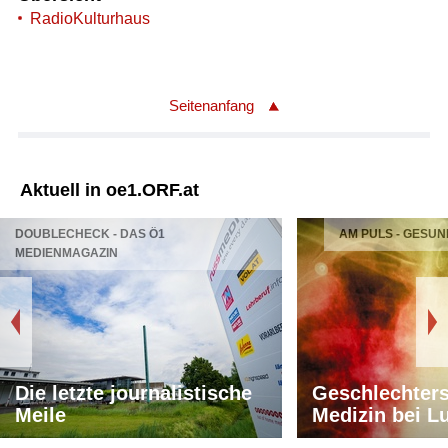
RadioKulturhaus
Seitenanfang
Aktuell in oe1.ORF.at
DOUBLECHECK - DAS Ö1
AM PULS - GESUN
MEDIENMAGAZIN
Die letzte journalistische
Geschlechters
Meile
Medizin bei L