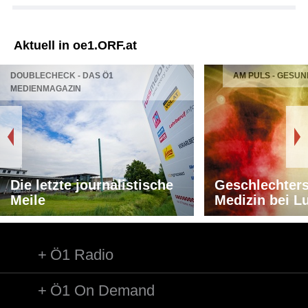
Aktuell in oe1.ORF.at
DOUBLECHECK - DAS Ö1
AM PULS - GESUN
MEDIENMAGAZIN
Die letzte journalistische
Geschlechters
Meile
Medizin bei L
Ö1 Radio
Ö1 On Demand