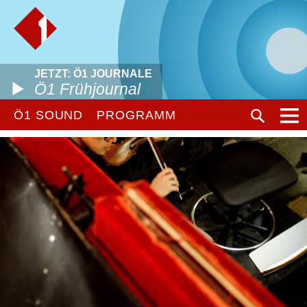
JETZT: Ö1 JOURNALE
Ö1 Frühjournal
Ö1 SOUND
PROGRAMM