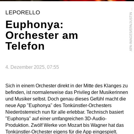
P
A
-
I
M
A
G
E
S
/
E
P
A
/
J
U
S
T
I
N
L
N
A
A
E
LEPORELLO
Euphonya:
Orchester am
Telefon
4. Dezember 2025, 07:55
Sich in einem Orchester direkt in der Mitte des Klanges zu
befinden, ist normalerweise das Privileg der Musikerinnen
und Musiker selbst. Doch genau dieses Gefühl macht die
neue App "Euphonya" des Tonkünstler-Orchesters
Niederösterreich nun für alle erlebbar. Technisch basiert
"Euphonya" auf einer umfangreichen 3D-Audio-
Produktion. Zwölf Werke von Mozart bis Wagner hat das
Tonkünstler-Orchester eigens für die App eingespielt.