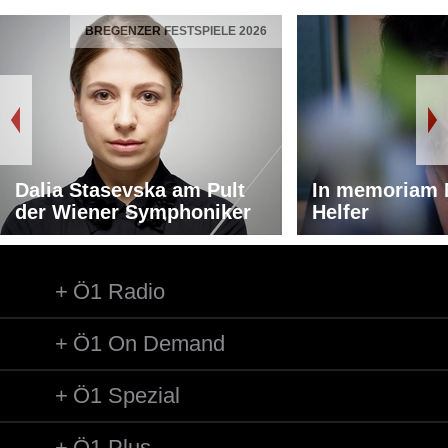
BREGENZER FESTSPIELE 2026
Dalia Stasevska am Pult
In memoriam 
der Wiener Symphoniker
Helfer
Ö1 Radio
Ö1 On Demand
Ö1 Spezial
Ö1 Plus