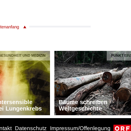
itenanfang
 GESUNDHEIT UND MEDIZIN
PUNKT EIN
tersensible
Bäume schreiben
ei Lungenkrebs
Weltgeschichte
ntakt
Datenschutz
Impressum/Offenlegung