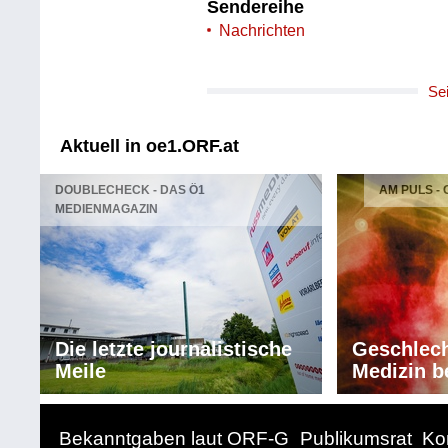
Sendereihe
Nachrichten
Se
Aktuell in oe1.ORF.at
DOUBLECHECK - DAS Ö1
AM PULS -
MEDIENMAGAZIN
Die letzte journalistische
Geschlech
Meile
Medizin b
Bekanntgaben laut ORF-G
Publikumsrat
Ko